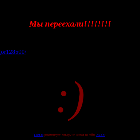
Мы переехали!!!!!!!!
igor128500/
:)
Chat.ru
рекомендует: товары из Китая на сайте
Asia.ru
!